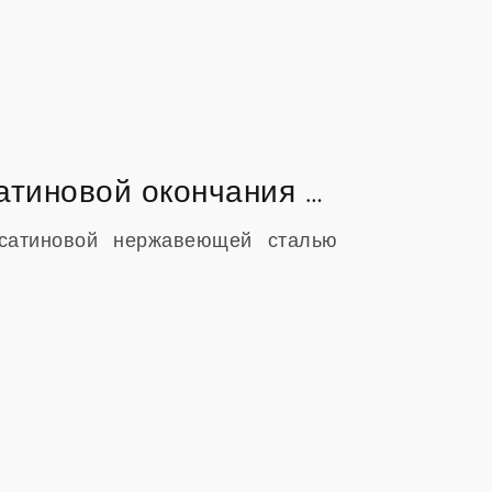
Зеркалополированная против сатиновой окончания нержавеющей стали: что лучше?
сатиновой нержавеющей сталью